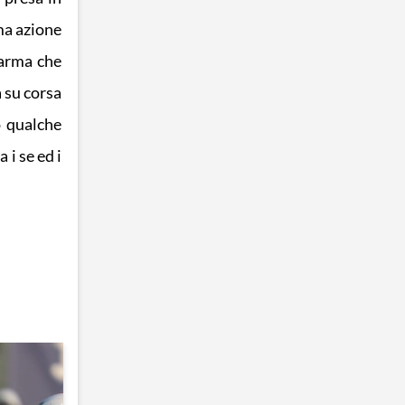
ma azione
Parma che
a su corsa
o qualche
 i se ed i