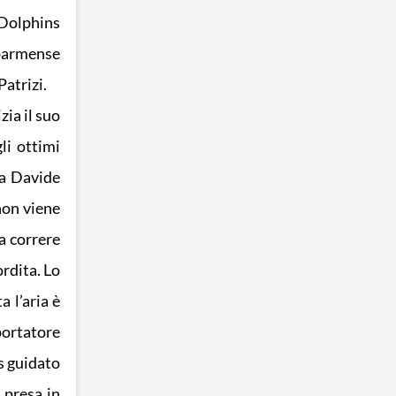
 Dolphins
 parmense
Patrizi.
zia il suo
li ottimi
da Davide
non viene
a correre
ordita. Lo
 l’aria è
portatore
s guidato
 presa in