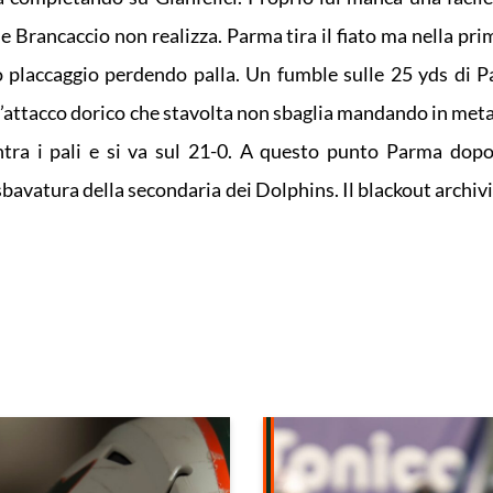
e Brancaccio non realizza. Parma tira il fiato ma nella pri
o placcaggio perdendo palla. Un fumble sulle 25 yds di 
a l’attacco dorico che stavolta non sbaglia mandando in met
entra i pali e si va sul 21-0. A questo punto Parma dop
sbavatura della secondaria dei Dolphins. Il blackout archivia