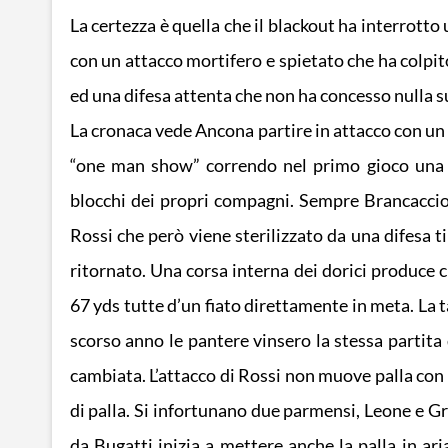
La certezza è quella che il blackout ha interrott
con un attacco mortifero e spietato che ha colpit
ed una difesa attenta che non ha concesso nulla sul
La cronaca vede Ancona partire in attacco con un gr
“one man show” correndo nel primo gioco una o
blocchi dei propri compagni. Sempre Brancaccio c
Rossi che però viene sterilizzato da una difesa 
ritornato. Una corsa interna dei dorici produce 
67 yds tutte d’un fiato direttamente in meta. La 
scorso anno le pantere vinsero la stessa partita 
cambiata. L’attacco di Rossi non muove palla con 
di palla. Si infortunano due parmensi, Leone e G
da Bugatti inizia a mettere anche la palla in ar