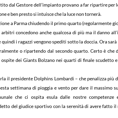
stito dal Gestore dell’impianto provano a far ripartire per 
ne e ben presto si intuisce che la luce non tornerà.
mazione a Parma chiudendo il primo quarto (regolarmente gio
li arbitri concedono anche qualcosa di più ma il danno all
quindi i ragazzi vengono spediti sotto la doccia. Ora sarà 
tegralmente o ripartendo dal secondo quarto. Certo è che
spite dei Giants Bolzano nei quarti di finale scudetto e 
la il presidente Dolphins Lombardi – che penalizza più di 
 questa settimana di pioggia e vento per dare il massimo s
omunale che ci ospita esula dalle nostre competenze e
detto del giudice sportivo con la serenità di avere fatto i