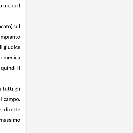
lo meno il
cato) sul
’impianto
il giudice
 domenica
quindi il
tutti gli
ul campo.
 dirette
l massimo