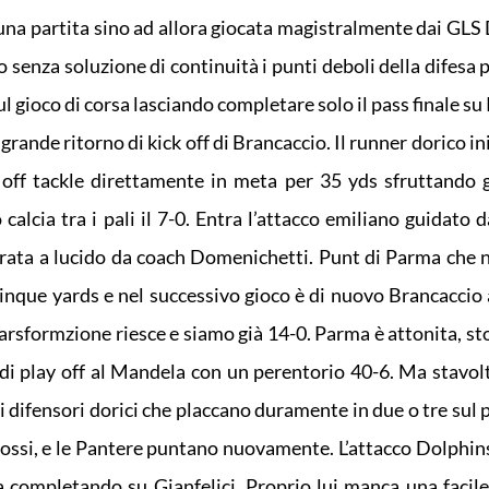
o una partita sino ad allora giocata magistralmente dai GLS
o senza soluzione di continuità i punti deboli della difesa
 gioco di corsa lasciando completare solo il pass finale su 
ande ritorno di kick off di Brancaccio. Il runner dorico ini
ff tackle direttamente in meta per 35 yds sfruttando g
alcia tra i pali il 7-0. Entra l’attacco emiliano guidato 
tirata a lucido da coach Domenichetti. Punt di Parma che 
cinque yards e nel successivo gioco è di nuovo Brancaccio 
tarsformzione riesce e siamo già 14-0. Parma è attonita, st
di play off al Mandela con un perentorio 40-6. Ma stavolta
i difensori dorici che placcano duramente in due o tre sul 
rossi, e le Pantere puntano nuovamente. L’attacco Dolphin
ia completando su Gianfelici. Proprio lui manca una facile