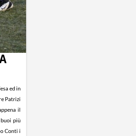
LA
esa ed in
e Patrizi
appena il
 buoi più
o Conti i