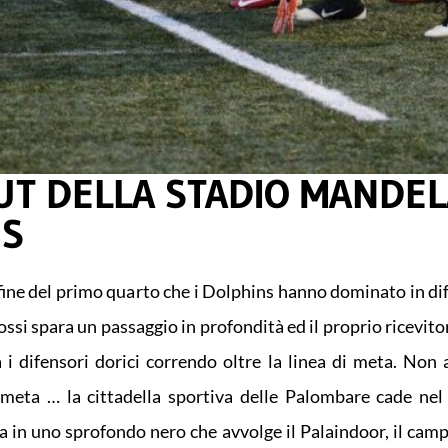
OUT DELLA STADIO MANDE
NS
ine del primo quarto che i Dolphins hanno dominato in dif
si spara un passaggio in profondità ed il proprio ricevitor
a i difensori dorici correndo oltre la linea di meta. Non 
 meta … la cittadella sportiva delle Palombare cade nel
a in uno sprofondo nero che avvolge il Palaindoor, il camp