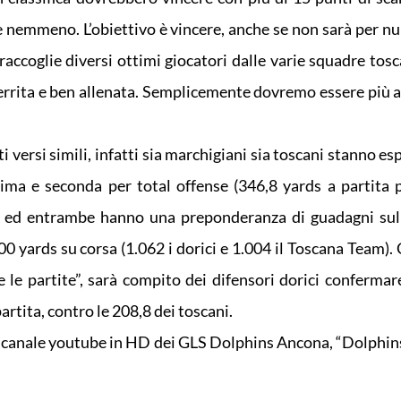
nemmeno. L’obiettivo è vincere, anche se non sarà per null
accoglie diversi ottimi giocatori dalle varie squadre tosc
errita e ben allenata. Semplicemente dovremo essere più a
i versi simili, infatti sia marchigiani sia toscani stanno 
rima e seconda per total offense (346,8 yards a partita 
), ed entrambe hanno una preponderanza di guadagni sul
00 yards su corsa (1.062 i dorici e 1.004 il Toscana Team).
ce le partite”, sarà compito dei difensori dorici confermar
artita, contro le 208,8 dei toscani.
sul canale youtube in HD dei GLS Dolphins Ancona, “Dolphi