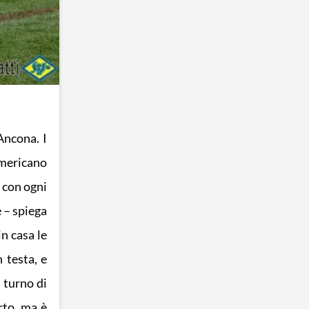
Ancona. I
americano
 con ogni
e – spiega
n casa le
 testa, e
 turno di
rto, ma è