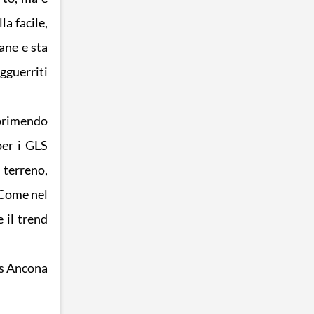
a facile,
ane e sta
gguerriti
esprimendo
per i GLS
 terreno,
 Come nel
e il trend
ns Ancona