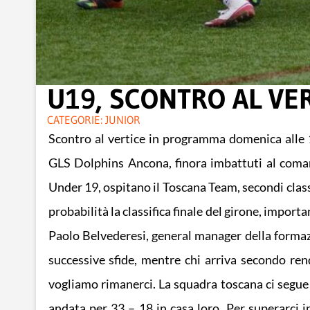
U19, SCONTRO AL VE
CATEGORIE:
JUNIOR
Scontro al vertice in programma domenica alle 
GLS Dolphins Ancona, finora imbattuti al coma
Under 19, ospitano il Toscana Team, secondi class
probabilità la classifica finale del girone, importan
Paolo Belvederesi, general manager della formazio
successive sfide, mentre chi arriva secondo ren
vogliamo rimanerci. La squadra toscana ci segue a
andata per 33 – 18 in casa loro. Per superarci i