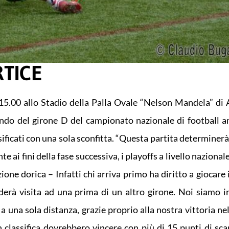
RTICE
15.00 allo Stadio della Palla Ovale “Nelson Mandela” di 
ndo del girone D del campionato nazionale di football 
ificati con una sola sconfitta. “Questa partita determinerà
te ai fini della fase successiva, i playoffs a livello nazional
ne dorica – Infatti chi arriva primo ha diritto a giocare i
derà visita ad una prima di un altro girone. Noi siamo in
 una sola distanza, grazie proprio alla nostra vittoria nel
n classifica dovrebbero vincere con più di 15 punti di sca