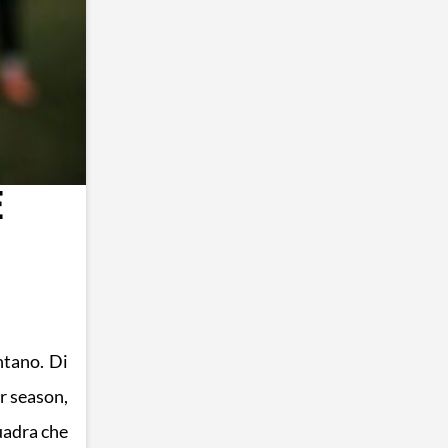
E
ntano. Di
ar season,
quadra che