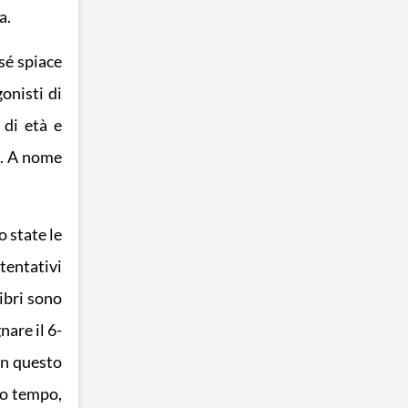
a.
 sé spiace
onisti di
 di età e
i. A nome
 state le
 tentativi
ibri sono
are il 6-
on questo
mo tempo,