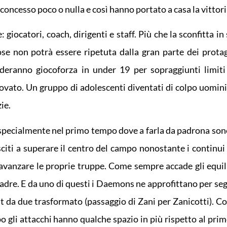
oncesso poco o nulla e così hanno portato a casa la vittori
 giocatori, coach, dirigenti e staff. Più che la sconfitta in
ose non potrà essere ripetuta dalla gran parte dei protag
deranno giocoforza in under 19 per sopraggiunti limiti
ovato. Un gruppo di adolescenti diventati di colpo uomin
ie.
specialmente nel primo tempo dove a farla da padrona sono
usciti a superare il centro del campo nonostante i continui
r avanzare le proprie truppe. Come sempre accade gli equil
adre. E da uno di questi i Daemons ne approfittano per segn
nt da due trasformato (passaggio di Zani per Zanicotti). C
o gli attacchi hanno qualche spazio in più rispetto al pri