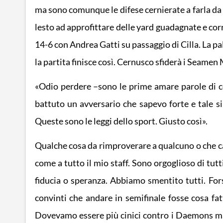
ma sono comunque le difese cernierate a farla da 
lesto ad approfittare delle yard guadagnate e co
14-6 con Andrea Gatti su passaggio di Cilla. La p
la partita finisce così. Cernusco sfiderà i Seame
«Odio perdere –sono le prime amare parole di co
battuto un avversario che sapevo forte e tale s
Queste sono le leggi dello sport. Giusto così».
Qualche cosa da rimproverare a qualcuno o che ca
come a tutto il mio staff. Sono orgoglioso di tutt
fiducia o speranza. Abbiamo smentito tutti. Fo
convinti che andare in semifinale fosse cosa fa
Dovevamo essere più cinici contro i Daemons ma 