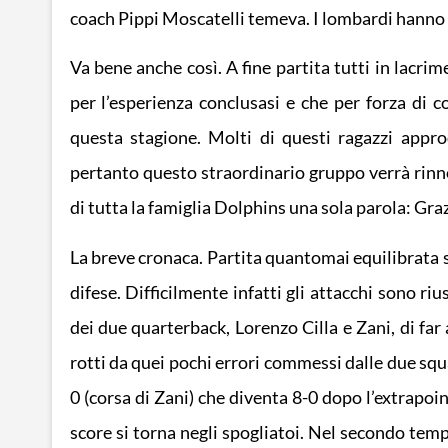
coach Pippi Moscatelli temeva. I lombardi hanno c
Va bene anche così. A fine partita tutti in lacrime:
per l’esperienza conclusasi e che per forza di c
questa stagione. Molti di questi ragazzi appro
pertanto questo straordinario gruppo verrà rinn
di tutta la famiglia Dolphins una sola parola: Graz
La breve cronaca. Partita quantomai equilibrata 
difese. Difficilmente infatti gli attacchi sono ri
dei due quarterback, Lorenzo Cilla e Zani, di fa
rotti da quei pochi errori commessi dalle due squ
0 (corsa di Zani) che diventa 8-0 dopo l’extrapoi
score si torna negli spogliatoi. Nel secondo temp