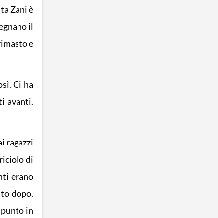
ta Zani è
egnano il
 rimasto e
sì. Ci ha
i avanti.
i ragazzi
riciolo di
nti erano
nto dopo.
 punto in