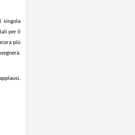
i singola
ali per il
ncora più
nsegnerà.
applausi.