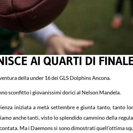
ISCE AI QUARTI DI FINAL
vventura della under 16 dei GLS Dolphins Ancona.
no sconfitto i giovanissimi dorici al Nelson Mandela.
enza iniziata a metà settembre e giunta tanto, tanto lo
diciamo anche tanti, visto lo splendido cammino della regul
si scontata. Ma i Daemons si sono dimostrati quell’ottima s