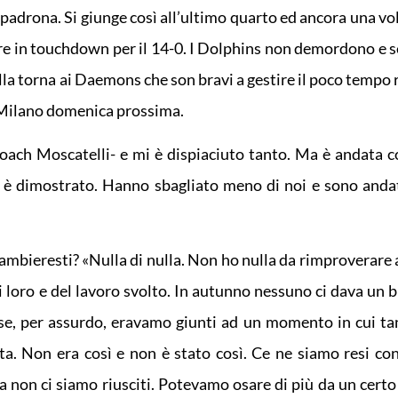
padrona. Si giunge così all’ultimo quarto ed ancora una vol
rre in touchdown per il 14-0. I Dolphins non demordono e s
alla torna ai Daemons che son bravi a gestire il poco tempo
n Milano domenica prossima.
ach Moscatelli- e mi è dispiaciuto tanto. Ma è andata co
i è dimostrato. Hanno sbagliato meno di noi e sono andat
mbieresti? «Nulla di nulla. Non ho nulla da rimproverare a
i loro e del lavoro svolto. In autunno nessuno ci dava un b
rse, per assurdo, eravamo giunti ad un momento in cui ta
tta. Non era così e non è stato così. Ce ne siamo resi co
non ci siamo riusciti. Potevamo osare di più da un certo