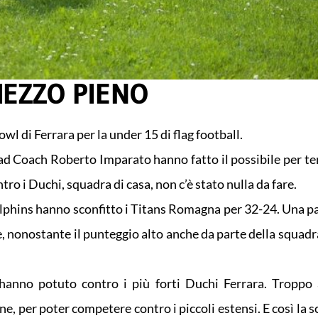
MEZZO PIENO
owl di Ferrara per la under 15 di flag football.
ead Coach Roberto Imparato hanno fatto il possibile per te
tro i Duchi, squadra di casa, non c’è stato nulla da fare.
lphins hanno sconfitto i Titans Romagna per 32-24. Una pa
e, nonostante il punteggio alto anche da parte della squadra
 hanno potuto contro i più forti Duchi Ferrara. Troppo
e, per poter competere contro i piccoli estensi. E così la s