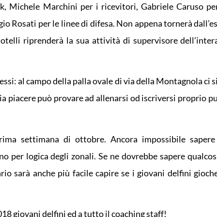
, Michele Marchini per i ricevitori, Gabriele Caruso per
gio Rosati per le linee di difesa. Non appena tornerà dall’
elli riprenderà la sua attività di supervisore dell’intera
ssi: al campo della palla ovale di via della Montagnola ci s
bia piacere può provare ad allenarsi od iscriversi proprio 
prima settimana di ottobre. Ancora impossibile saper
no per logica degli zonali. Se ne dovrebbe sapere qualcosa
io sarà anche più facile capire se i giovani delfini gioch
18 giovani delfini ed a tutto il coaching staff!