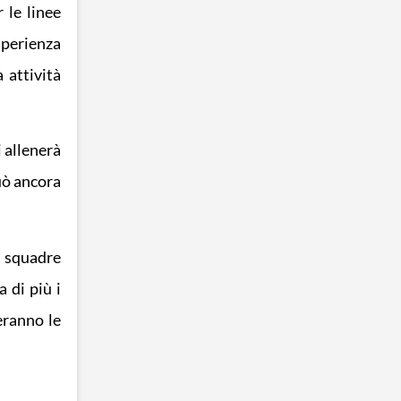
 le linee
esperienza
 attività
i allenerà
può ancora
e squadre
 di più i
eranno le