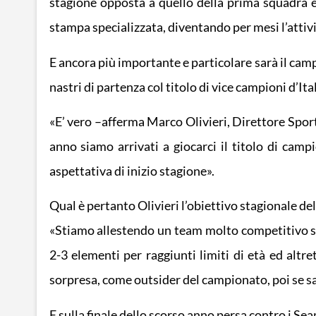
stagione opposta a quello della prima squadra e 
stampa specializzata, diventando per mesi l’attivi
E ancora più importante e particolare sarà il ca
nastri di partenza col titolo di vice campioni d’Ital
«E’ vero –afferma Marco Olivieri, Direttore Sport
anno siamo arrivati a giocarci il titolo di camp
aspettativa di inizio stagione».
Qual è pertanto Olivieri l’obiettivo stagionale de
«Stiamo allestendo un team molto competitivo sull
2-3 elementi per raggiunti limiti di età ed altre
sorpresa, come outsider del campionato, poi se sa
E sulla finale dello scorso anno persa contro i Se