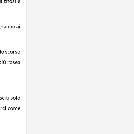
 tifosi e
eranno ai
lo scorso
più rosea
citi solo
arci come