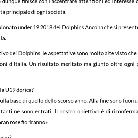
dunque finisce con l’accentrare attenzioni ed interesse di
tà principale di ogni società.
mpionato under 19 2018 dei Dolphins Ancona che si present
ia.
ivo dei Dolphins, le aspettative sono molto alte visto che 
ioni d’Italia. Un risultato meritato ma giunto oltre ogni 
lla U19 dorica?
a base di quello dello scorso anno. Alla fine sono fuorius
ttanti ne sono entrati. Il nostro obiettivo è di riconferm
ran rose fioriranno».
amen?