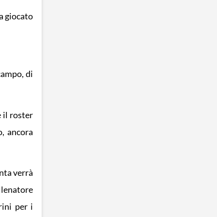
a giocato
campo, di
 il roster
o, ancora
nta verrà
llenatore
ini per i