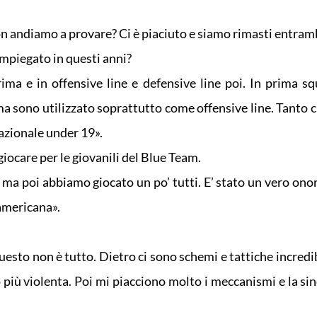
n andiamo a provare? Ci è piaciuto e siamo rimasti entramb
 impiegato in questi anni?
rima e in offensive line e defensive line poi. In prima s
a sono utilizzato soprattutto come offensive line. Tanto c
nazionale under 19».
iocare per le giovanili del Blue Team.
 ma poi abbiamo giocato un po’ tutti. E’ stato un vero onor
 americana».
 questo non è tutto. Dietro ci sono schemi e tattiche incredi
o più violenta. Poi mi piacciono molto i meccanismi e la si