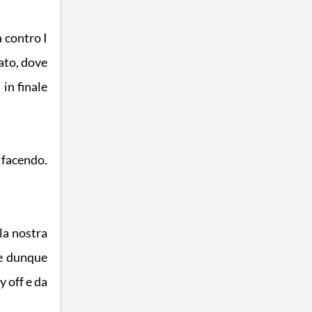
 contro I
ato, dove
in finale
 facendo.
la nostra
 e dunque
 off e da