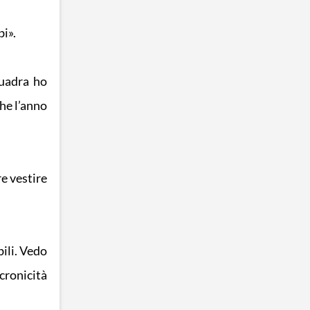
i».
quadra ho
he l’anno
e vestire
bili. Vedo
ncronicità