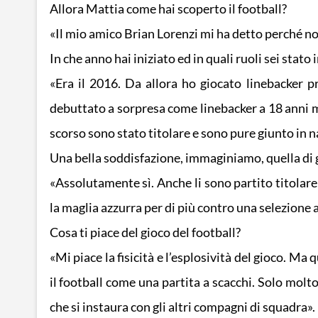
Allora Mattia come hai scoperto il football?
«Il mio amico Brian Lorenzi mi ha detto perché no
In che anno hai iniziato ed in quali ruoli sei stato
«Era il 2016. Da allora ho giocato linebacker p
debuttato a sorpresa come linebacker a 18 anni m
scorso sono stato titolare e sono pure giunto in 
Una bella soddisfazione, immaginiamo, quella di g
«Assolutamente sì. Anche li sono partito titolare
la maglia azzurra per di più contro una selezione
Cosa ti piace del gioco del football?
«Mi piace la fisicità e l’esplosività del gioco. Ma
il football come una partita a scacchi. Solo molt
che si instaura con gli altri compagni di squadra».