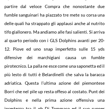
partire dal veloce Compra che nonostante due
fumble sanguinari ha piazzato tre mete su corsa una
delle quali ha strappato gli applausi anche al nutrito
tifo giallonero. Ma andiamo alle fasi salienti. Si arriva
al quarto periodo con i GLS Dolphins avanti per 20-
12. Piove ed uno snap imperfetto sulle 15 yds
difensive dei marchigiani causa un fumble
pirotecnico. La palla ne esce come una saponetta ed il
più lesto di tutti è Belardinelli che salva la baracca
adriatica. Questa l’ultima azione del piemontese
Borri che nel pile up resta offeso al costato. Punt dei
Dolphins e nella prima azione offensiva una
incertezza tra il qb Di Tommaso ed il suo runner