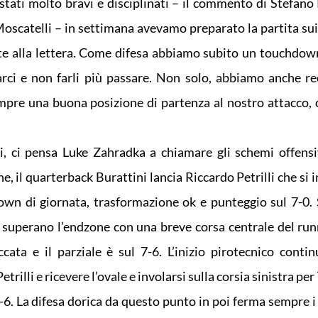
 stati molto bravi e disciplinati – il commento di Stefano 
Moscatelli – in settimana avevamo preparato la partita sui 
ate alla lettera. Come difesa abbiamo subito un touchdown
arci e non farli più passare. Non solo, abbiamo anche r
empre una buona posizione di partenza al nostro attacco, 
i, ci pensa Luke Zahradka a chiamare gli schemi offensiv
, il quarterback Burattini lancia Riccardo Petrilli che si 
own di giornata, trasformazione ok e punteggio sul 7-0. 
e superano l’endzone con una breve corsa centrale del ru
ata e il parziale è sul 7-6. L’inizio pirotecnico contin
trilli e ricevere l’ovale e involarsi sulla corsia sinistra per
14-6. La difesa dorica da questo punto in poi ferma sempre i