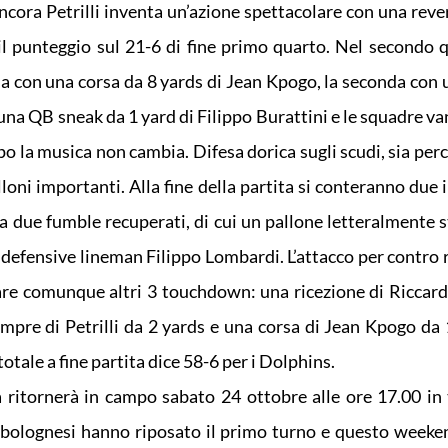
cora Petrilli inventa un’azione spettacolare con una reve
 il punteggio sul 21-6 di fine primo quarto. Nel secondo 
ma con una corsa da 8 yards di Jean Kpogo, la seconda con 
n una QB sneak da 1 yard di Filippo Burattini e le squadre v
mpo la musica non cambia. Difesa dorica sugli scudi, sia pe
lloni importanti. Alla fine della partita si conteranno due 
 a due fumble recuperati, di cui un pallone letteralmente 
defensive lineman Filippo Lombardi. L’attacco per contro r
are comunque altri 3 touchdown: una ricezione di Riccardo
empre di Petrilli da 2 yards e una corsa di Jean Kpogo da 
otale a fine partita dice 58-6 per i Dolphins.
 ritornerà in campo sabato 24 ottobre alle ore 17.00 in 
 bolognesi hanno riposato il primo turno e questo week