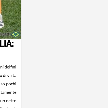
IA:
ni delfini
 di vista
sso pochi
ettamente
à un netto