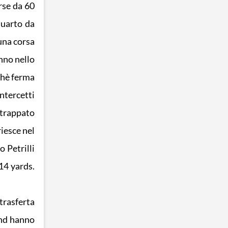
rse da 60
quarto da
una corsa
anno nello
rchè ferma
intercetti
strappato
iesce nel
 Petrilli
14 yards.
trasferta
end hanno