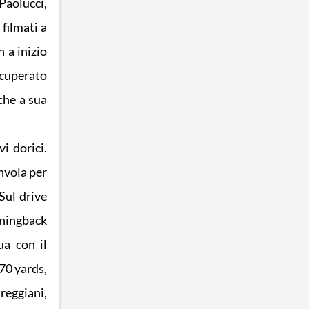
Paolucci,
filmati a
 a inizio
ecuperato
che a sua
i dorici.
invola per
Sul drive
nningback
ua con il
 70 yards,
 reggiani,