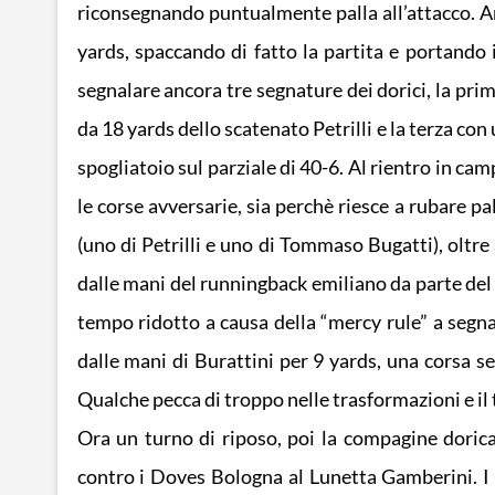
riconsegnando puntualmente palla all’attacco. An
yards, spaccando di fatto la partita e portando
segnalare ancora tre segnature dei dorici, la pri
da 18 yards dello scatenato Petrilli e la terza co
spogliatoio sul parziale di 40-6. Al rientro in ca
le corse avversarie, sia perchè riesce a rubare pa
(uno di Petrilli e uno di Tommaso Bugatti), oltre
dalle mani del runningback emiliano da parte del 
tempo ridotto a causa della “mercy rule” a segn
dalle mani di Burattini per 9 yards, una corsa s
Qualche pecca di troppo nelle trasformazioni e il t
Ora un turno di riposo, poi la compagine dorica
contro i Doves Bologna al Lunetta Gamberini. I