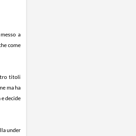
o messo a
nche come
ro titoli
vane ma ha
a e decide
lla under