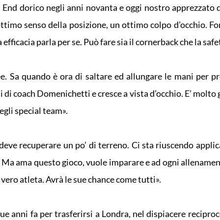
ght End dorico negli anni novanta e oggi nostro apprezzato 
ttimo senso della posizione, un ottimo colpo d’occhio. Fo
 efficacia parla per se. Può fare sia il cornerback che la safe
ee. Sa quando è ora di saltare ed allungare le mani per p
i di coach Domenichetti e cresce a vista d’occhio. E’ molto
gli special team».
eve recuperare un po’ di terreno. Ci sta riuscendo applic
. Ma ama questo gioco, vuole imparare e ad ogni allename
 un vero atleta. Avrà le sue chance come tutti».
e anni fa per trasferirsi a Londra, nel dispiacere reciproc