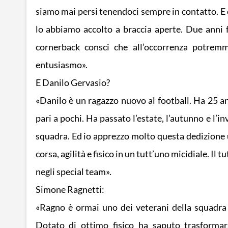
siamo mai persi tenendoci sempre in contatto. E 
lo abbiamo accolto a braccia aperte. Due anni
cornerback consci che all’occorrenza potrem
entusiasmo».
E Danilo Gervasio?
«Danilo è un ragazzo nuovo al football. Ha 25 an
pari a pochi. Ha passato l’estate, l’autunno e l’i
squadra. Ed io apprezzo molto questa dedizione 
corsa, agilità e fisico in un tutt’uno micidiale. Il
negli special team».
Simone Ragnetti:
«Ragno è ormai uno dei veterani della squadra c
Dotato di ottimo fisico ha saputo trasformar