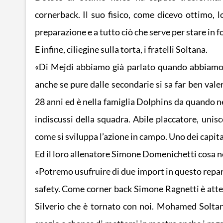
cornerback. Il suo fisico, come dicevo ottimo, 
preparazione e a tutto ciò che serve per stare in f
E infine, ciliegine sulla torta, i fratelli Soltana.
«Di Mejdi abbiamo già parlato quando abbiamo pr
anche se pure dalle secondarie si sa far ben va
28 anni ed è nella famiglia Dolphins da quando ne
indiscussi della squadra. Abile placcatore, unisc
come si sviluppa l’azione in campo. Uno dei capita
Ed il loro allenatore Simone Domenichetti cosa n
«Potremo usufruire di due import in questo rep
safety. Come corner back Simone Ragnetti è attes
Silverio che è tornato con noi. Mohamed Soltana