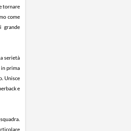
e tornare
remo come
i grande
a serietà
o in prima
o. Unisce
rnerback e
 squadra.
rticolare