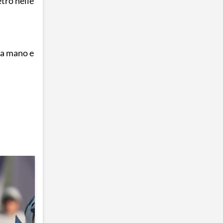
etro nelle
sa mano e