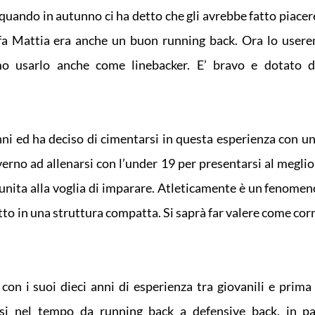
quando in autunno ci ha detto che gli avrebbe fatto piacer
 fa Mattia era anche un buon running back. Ora lo use
mo usarlo anche come linebacker. E’ bravo e dotato d
ni ed ha deciso di cimentarsi in questa esperienza con un
nverno ad allenarsi con l’under 19 per presentarsi al megli
unita alla voglia di imparare. Atleticamente è un fenomen
 tutto in una struttura compatta. Si saprà far valere come co
on i suoi dieci anni di esperienza tra giovanili e prima
si nel tempo da running back a defensive back, in pa