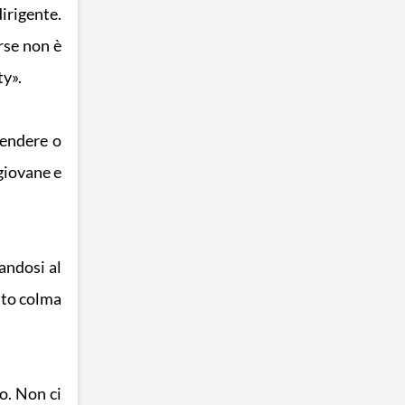
dirigente.
rse non è
ty».
rendere o
 giovane e
andosi al
nto colma
o. Non ci