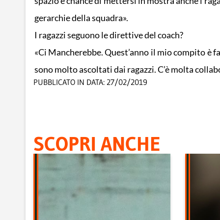
spazio e chance di mettersi in mostra anche i ragaz
gerarchie della squadra».
I ragazzi seguono le direttive del coach?
«Ci Mancherebbe. Quest’anno il mio compito è fa
sono molto ascoltati dai ragazzi. C’è molta collab
PUBBLICATO IN DATA:
27/02/2019
SCOPRI ANCHE