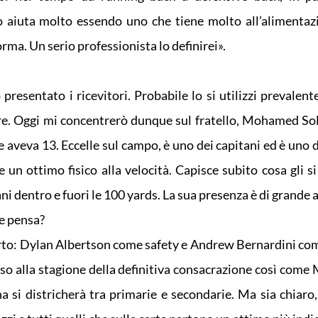
lo aiuta molto essendo uno che tiene molto all’alimentazi
orma. Un serio professionista lo definirei».
esentato i ricevitori. Probabile lo si utilizzi prevalent
lere. Oggi mi concentrerò dunque sul fratello, Mohamed So
 aveva 13. Eccelle sul campo, è uno dei capitani ed è uno d
e un ottimo fisico alla velocità. Capisce subito cosa gli s
ni dentro e fuori le 100 yards. La sua presenza è di grande a
e pensa?
arto: Dylan Albertson come safety e Andrew Bernardini co
o alla stagione della definitiva consacrazione così come 
 si districherà tra primarie e secondarie. Ma sia chiaro