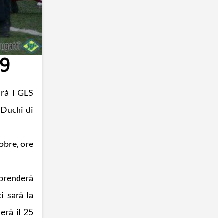
19
drà i GLS
 Duchi di
obre, ore
iprenderà
i sarà la
erà il 25