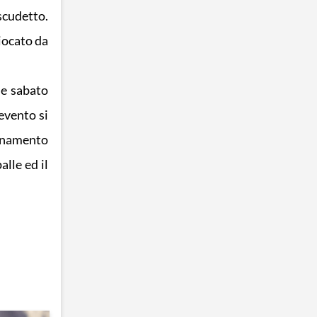
scudetto.
iocato da
he sabato
evento si
lenamento
lle ed il