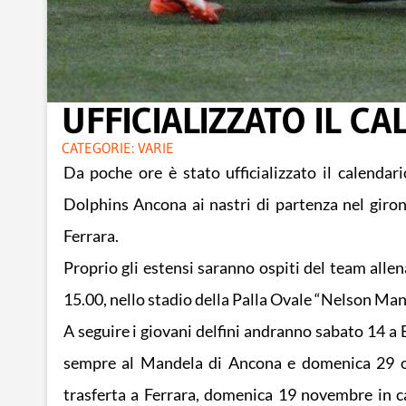
UFFICIALIZZATO IL C
CATEGORIE:
VARIE
Da poche ore è stato ufficializzato il calend
Dolphins Ancona ai nastri di partenza nel giro
Ferrara.
Proprio gli estensi saranno ospiti del team all
15.00, nello stadio della Palla Ovale “Nelson Ma
A seguire i giovani delfini andranno sabato 14 a 
sempre al Mandela di Ancona e domenica 29 ott
trasferta a Ferrara, domenica 19 novembre in ca