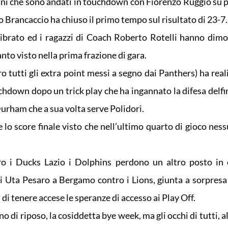
tani che sono andati in touchdown con Fiorenzo Ruggio su 
no Brancaccio ha chiuso il primo tempo sul risultato di 23-7.
ibrato ed i ragazzi di Coach Roberto Rotelli hanno dimo
nto visto nella prima frazione di gara.
ro tutti gli extra point messi a segno dai Panthers) ha rea
ouchdown dopo un trick play che ha ingannato la difesa delf
Durham che a sua volta serve Polidori.
e lo score finale visto che nell’ultimo quarto di gioco nes
o i Ducks Lazio i Dolphins perdono un altro posto in c
gli Uta Pesaro a Bergamo contro i Lions, giunta a sorpresa
i tenere accese le speranze di accesso ai Play Off.
di riposo, la cosiddetta bye week, ma gli occhi di tutti, al