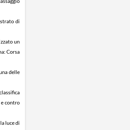
passaggio
strato di
lizzato un
ina: Corsa
suna delle
lassifica
 e contro
la luce di