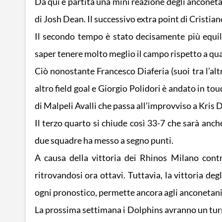
Da qui è partita una mini reazione degli ancone
di Josh Dean. Il successivo extra point di Cristia
Il secondo tempo è stato decisamente più equil
saper tenere molto meglio il campo rispetto a qua
Ciò nonostante Francesco Diaferia (suoi tra l’alt
altro field goal e Giorgio Polidori è andato in t
di Malpeli Avalli che passa all’improvviso a Kris 
Il terzo quarto si chiude così 33-7 che sarà anch
due squadre ha messo a segno punti.
A causa della vittoria dei Rhinos Milano contr
ritrovandosi ora ottavi. Tuttavia, la vittoria de
ogni pronostico, permette ancora agli anconetani d
La prossima settimana i Dolphins avranno un turno 