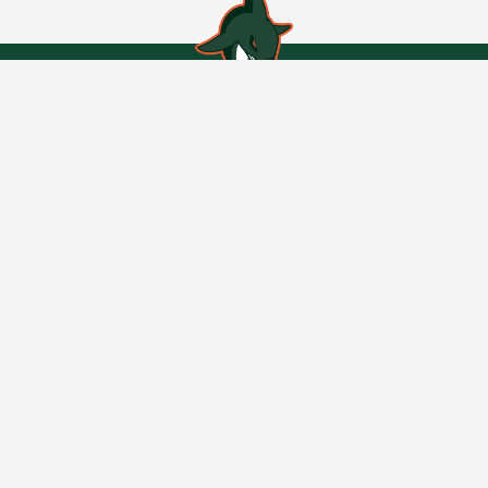
#DOLPHINSANCONA
ON SOCIAL MEDIA
#
D
O
L
P
H
I
N
S
TEAM
SENIOR
UNDER 19
EXPERIENCE
D-EXPERIENCE
FOOTBALL A SCUOLA
QUICKLINKS
CONTATTI