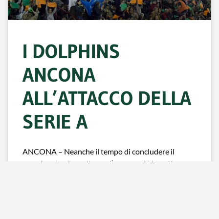
I DOLPHINS
ANCONA
ALL’ATTACCO DELLA
SERIE A
ANCONA – Neanche il tempo di concludere il
campionato giovanile con l’accesso ai play off
mancato all’ultima partita, che per gli Energy
Building Dolphins è già tempo di riprendere la
preparazione per il prossimo campionato