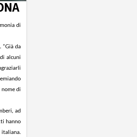
CONA
imonia di
. “Già da
di alcuni
graziarli
 premiando
il nome di
mberi, ad
tti hanno
italiana.