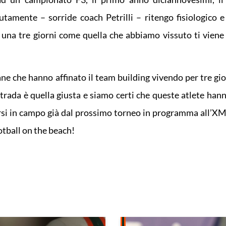
utamente – sorride coach Petrilli – ritengo fisiologico e
 una tre giorni come quella che abbiamo vissuto ti viene 
ane che hanno affinato il team building vivendo per tre gio
strada è quella giusta e siamo certi che queste atlete han
iarsi in campo già dal prossimo torneo in programma all’XM
otball on the beach!