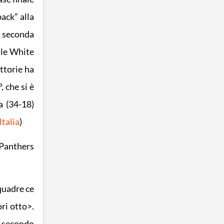
ack” alla
a seconda
 le White
ittorie ha
, che si è
a (34-18)
 Italia
)
 Panthers
quadre ce
ri otto>.
l secondo