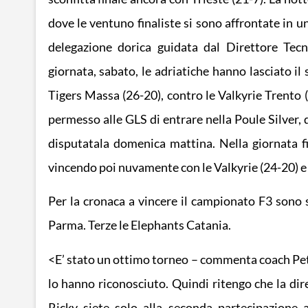
dove le ventuno finaliste si sono affrontate in u
delegazione dorica guidata dal Direttore Tec
giornata, sabato, le adriatiche hanno lasciato il
Tigers Massa (26-20), contro le Valkyrie Trento (2
permesso alle GLS di entrare nella Poule Silver, qu
disputatala domenica mattina. Nella giornata fi
vincendo poi nuvamente con le Valkyrie (24-20) e 
Per la cronaca a vincere il campionato F3 sono 
Parma. Terze le Elephants Catania.
<E’ stato un ottimo torneo – commenta coach Petr
lo hanno riconosciuto. Quindi ritengo che la dire
Ricky siete solo alla seconda partecipazione