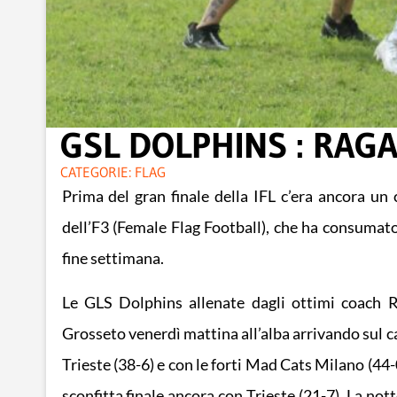
GSL DOLPHINS : RAGA
CATEGORIE:
FLAG
Prima del gran finale della IFL c’era ancora un
dell’F3 (Female Flag Football), che ha consumato 
fine settimana.
Le GLS Dolphins allenate dagli ottimi coach Ra
Grosseto venerdì mattina all’alba arrivando sul c
Trieste (38-6) e con le forti Mad Cats Milano (44
sconfitta finale ancora con Trieste (21-7). La nott