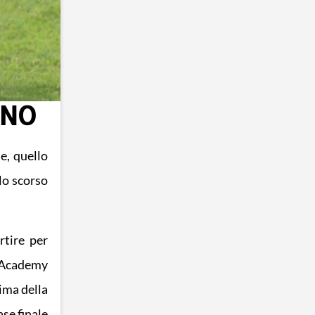
GNO
e, quello
lo scorso
rtire per
g Academy
rima della
ase finale