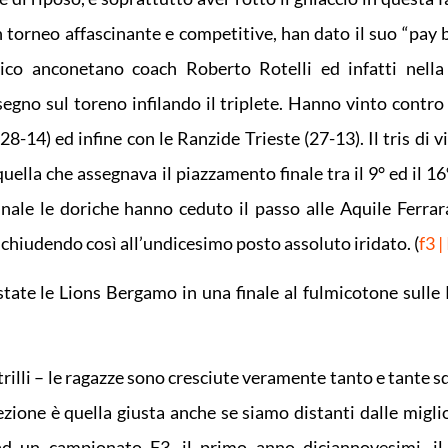
n torneo affascinante e competitive, han dato il suo “pay b
nico anconetano coach Roberto Rotelli ed infatti nell
 segno sul toreno infilando il triplete. Hanno vinto contro
8-14) ed infine con le Ranzide Trieste (27-13). Il tris di v
ella che assegnava il piazzamento finale tra il 9° ed il 16°
nale le doriche hanno ceduto il passo alle Aquile Ferrar
chiudendo così all’undicesimo posto assoluto iridato. (
f3 |
state le Lions Bergamo in una finale al fulmicotone sulle
illi – le ragazze sono cresciute veramente tanto e tante s
zione è quella giusta anche se siamo distanti dalle miglio
 ad un campionato F3, il primo anno diciannovesimi, i