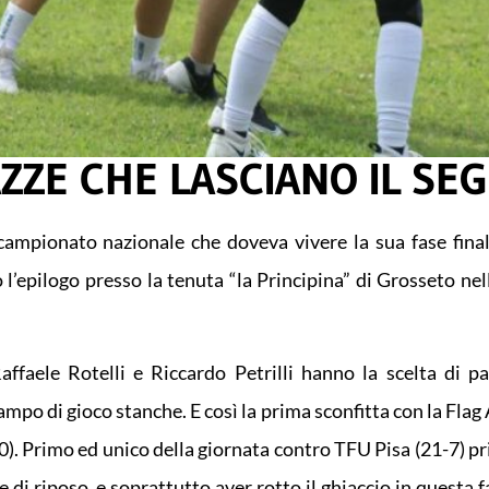
ZZE CHE LASCIANO IL SE
 campionato nazionale che doveva vivere la sua fase final
l’epilogo presso la tenuta “la Principina” di Grosseto nel
ffaele Rotelli e Riccardo Petrilli hanno la scelta di pa
ampo di gioco stanche. E così la prima sconfitta con la Fla
-0). Primo ed unico della giornata contro TFU Pisa (21-7) p
e di riposo, e soprattutto aver rotto il ghiaccio in questa f