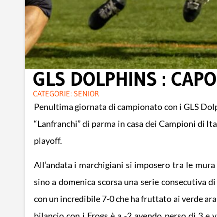
GLS DOLPHINS : CAPO
CATEGORIE:
SENIOR
Penultima giornata di campionato con i GLS Dol
“Lanfranchi” di parma in casa dei Campioni di Itali
playoff.
All’andata i marchigiani si imposero tra le mur
sino a domenica scorsa una serie consecutiva di s
con un incredibile 7-0 che ha fruttato ai verde ar
bilancio con i Frogs è a -2 avendo perso di 3 e