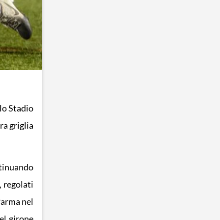
lo Stadio
ra griglia
ntinuando
 regolati
 Parma nel
el girone