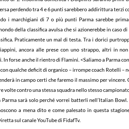
ersa perdendo tra 4 e 6 punti sarebbero addirittura terzi 
ndo i marchigiani di 7 o più punti Parma sarebbe prim
ndo della classifica avulsa che si azionerebbe in caso di 
ssifica. Praticamente un mal di testa. Tra i dorici purtrop
appini, ancora alle prese con uno strappo, altri in non
i. In forse anche il rientro di Flamini. <Saliamo a Parma con
 con qualche deficit di organico – irrompe coach Rotelli – 
enderà in campo certi che faremo il massimo per vincere. C
re volte contro una stessa squadra nello stesso campionato
 Parma sarà solo perché vorrei batterli nell’Italian Bowl.
noscono a mena dito e come palesato in questa stagione
iretta sul canale YouTube di FidafTv.