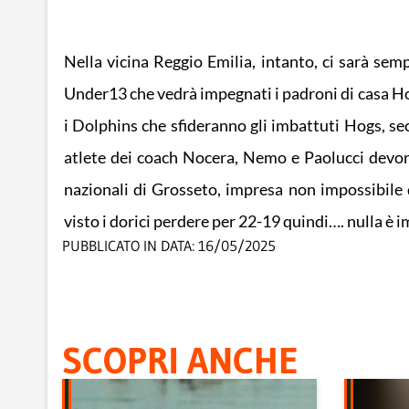
Nella vicina Reggio Emilia, intanto, ci sarà s
Under13 che vedrà impegnati i padroni di casa Ho
i Dolphins che sfideranno gli imbattuti Hogs, sec
atlete dei coach Nocera, Nemo e Paolucci devono 
nazionali di Grosseto, impresa non impossibile d
visto i dorici perdere per 22-19 quindi…. nulla è i
PUBBLICATO IN DATA:
16/05/2025
SCOPRI ANCHE