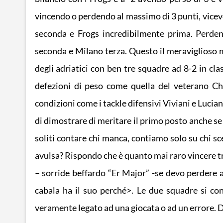
vincendo o perdendo al massimo di 3 punti, vicev
seconda e Frogs incredibilmente prima. Perde
seconda e Milano terza. Questo il meraviglioso mo
degli adriatici con ben tre squadre ad 8-2 in cla
defezioni di peso come quella del veterano Chi
condizioni come i tackle difensivi Viviani e Lucian
di dimostrare di meritare il primo posto anche se
soliti contare chi manca, contiamo solo su chi sc
avulsa? Rispondo che è quanto mai raro vincere t
– sorride beffardo “Er Major” -se devo perdere a
cabala ha il suo perché>. Le due squadre si co
veramente legato ad una giocata o ad un errore. D