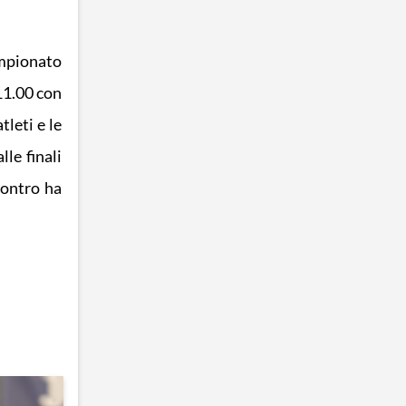
ampionato
11.00 con
leti e le
le finali
contro ha