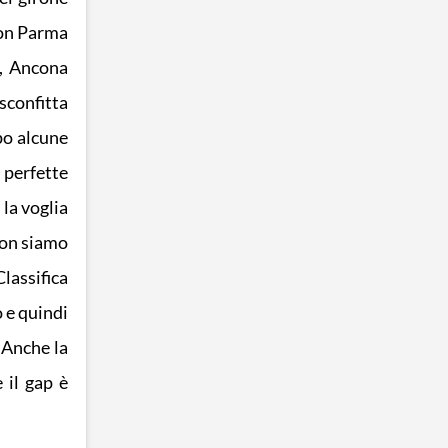
con Parma
a, Ancona
sconfitta
po alcune
 perfette
 la voglia
non siamo
lassifica
 e quindi
 Anche la
 il gap è