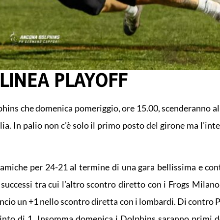
LINEA PLAYOFF
phins che domenica pomeriggio, ore 15.00, scenderanno al
a. In palio non c’è solo il primo posto del girone ma l’inte
a amiche per 24-21 al termine di una gara bellissima e co
uccessi tra cui l’altro scontro diretto con i Frogs Milano,
ancio un +1 nello scontro diretta con i lombardi. Di contro
 vinto di 1. Insomma domenica i Dolphins saranno primi d