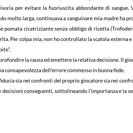
oria per evitare la fuoriuscita abbondante di sangue. 
sendo molto larga, continuava a sanguinare mia madre ha p
e pomata cicatrizzante senza obbligo di ricetta (Trofoder
erita. Per colpa mia, non ho controllato la scatola esterna e 
ite”.
rofondire la causa ed emettere la relativa decisione. Il gi
ena consapevolezza dell’errore commesso in buona fede.
ucia sia nei confronti del proprio giocatore sia nei confro
le decisioni conseguenti, sottolineando l’importanza e la s