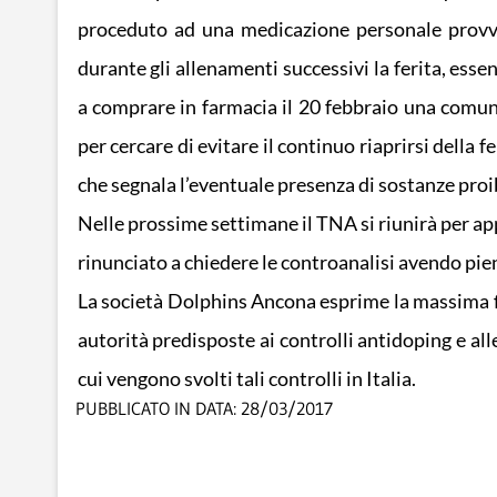
proceduto ad una medicazione personale provvis
durante gli allenamenti successivi la ferita, es
a comprare in farmacia il 20 febbraio una comun
per cercare di evitare il continuo riaprirsi della f
che segnala l’eventuale presenza di sostanze proib
Nelle prossime settimane il TNA si riunirà per app
rinunciato a chiedere le controanalisi avendo pi
La società Dolphins Ancona esprime la massima fid
autorità predisposte ai controlli antidoping e al
cui vengono svolti tali controlli in Italia.
PUBBLICATO IN DATA:
28/03/2017