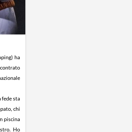
oping) ha
scontrato
nazionale
 fede sta
pato, chi
n piscina
istro. Ho