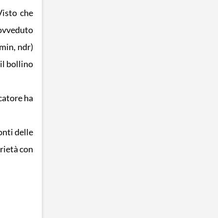
Visto che
rovveduto
min, ndr)
il bollino
ocatore ha
nti delle
erietà con