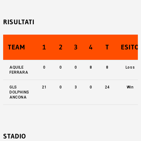
RISULTATI
TEAM
1
2
3
4
T
ESITO
AQUILE
0
0
0
8
8
Loss
FERRARA
GLS
21
0
3
0
24
Win
DOLPHINS
ANCONA
STADIO