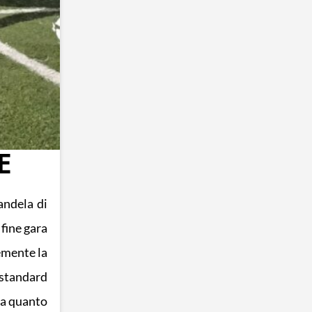
E
andela di
fine gara
emente la
 standard
 ma quanto