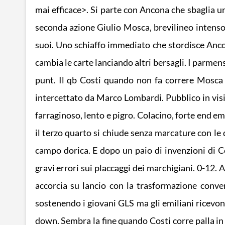
mai efficace>. Si parte con Ancona che sbaglia u
seconda azione Giulio Mosca, brevilineo intenso e
suoi. Uno schiaffo immediato che stordisce Ancon
cambia le carte lanciando altri bersagli. I parmen
punt. Il qb Costi quando non fa correre Mosca c
intercettato da Marco Lombardi. Pubblico in visibi
farraginoso, lento e pigro. Colacino, forte end emil
il terzo quarto si chiude senza marcature con le 
campo dorica. E dopo un paio di invenzioni di C
gravi errori sui placcaggi dei marchigiani. 0-12. 
accorcia su lancio con la trasformazione conve
sostenendo i giovani GLS ma gli emiliani ricevon
down. Sembra la fine quando Costi corre palla in 