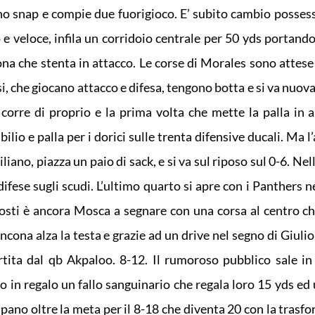
no snap e compie due fuorigioco. E’ subito cambio possess
 veloce, infila un corridoio centrale per 50 yds portando 
a che stenta in attacco. Le corse di Morales sono attese 
si, che giocano attacco e difesa, tengono botta e si va nuo
orre di proprio e la prima volta che mette la palla in a
lio e palla per i dorici sulle trenta difensive ducali. Ma l
iano, piazza un paio di sack, e si va sul riposo sul 0-6. Nel
difese sugli scudi. L’ultimo quarto si apre con i Panthers 
osti è ancora Mosca a segnare con una corsa al centro ch
Ancona alza la testa e grazie ad un drive nel segno di Giuli
rtita dal qb Akpaloo. 8-12. Il rumoroso pubblico sale in
o in regalo un fallo sanguinario che regala loro 15 yds ed
pano oltre la meta per il 8-18 che diventa 20 con la trasf