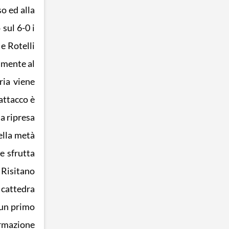
o ed alla
sul 6-0 i
e Rotelli
vamente al
ria viene
’attacco è
la ripresa
nella metà
e sfrutta
o Risitano
 cattedra
 un primo
ormazione