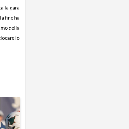
a la gara
la fine ha
itmo della
iocare lo