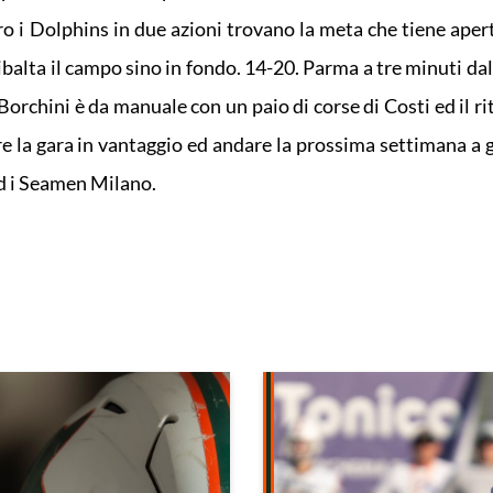
o i Dolphins in due azioni trovano la meta che tiene apert
balta il campo sino in fondo. 14-20. Parma a tre minuti dal
Borchini è da manuale con un paio di corse di Costi ed il r
 la gara in vantaggio ed andare la prossima settimana a g
ed i Seamen Milano.