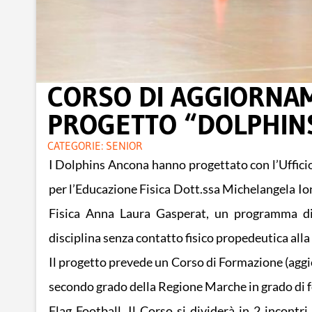
CORSO DI AGGIORNAM
PROGETTO “DOLPHINS
CATEGORIE:
SENIOR
I Dolphins Ancona hanno progettato con l’Ufficio
per l’Educazione Fisica Dott.ssa Michelangela Ion
Fisica Anna Laura Gasperat, un programma dida
disciplina senza contatto fisico propedeutica alla
Il progetto prevede un Corso di Formazione (aggio
secondo grado della Regione Marche in grado di fo
Flag Football. Il Corso si dividerà in 2 incontri