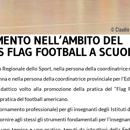
ENTO NELL’AMBITO DEL
 FLAG FOOTBALL A SCUO
 Regionale dello Sport, nella persona della coordinatrice 
na e nella persona della coordinatrice provinciale per l’E
ttico volto alla promozione della pratica del “Flag F
 pratica del football americano.
rnamento professionale) per gli insegnanti degli Istituti d
rnire agli stessi gli strumenti fondamentali per l’insegna
, uno teorico e uno pratico, tenuti da istruttori della Fe