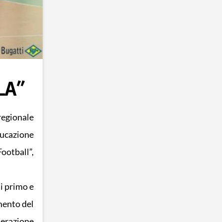
LA”
regionale
ducazione
ootball”,
i primo e
mento del
derazione