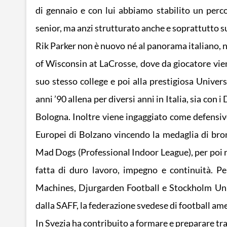
di gennaio e con lui abbiamo stabilito un perco
senior, ma anzi strutturato anche e soprattutto su
Rik Parker non è nuovo né al panorama italiano, né
of Wisconsin at LaCrosse, dove da giocatore vie
suo stesso college e poi alla prestigiosa Univer
anni ’90 allena per diversi anni in Italia, sia co
Bologna. Inoltre viene ingaggiato come defensiv
Europei di Bolzano vincendo la medaglia di bro
Mad Dogs (Professional Indoor League), per poi ri
fatta di duro lavoro, impegno e continuità. P
Machines, Djurgarden Football e Stockholm Unive
dalla SAFF, la federazione svedese di football am
In Svezia ha contribuito a formare e preparare t