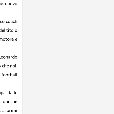
ome nuovo
ico coach
del titolo
omotore e
 Leonardo
 che noi,
 football
pa, dalle
pioni che
 ai primi