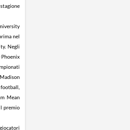
 stagione
University
prima nel
ty. Negli
 e Phoenix
ampionati
i Madison
football,
holm Mean
il premio
giocatori