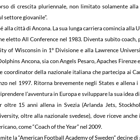
rso di crescita pluriennale, non limitato solamente alla
l settore giovanile”.
 alla città di Ancona. La sua lunga carriera comincia alla 
ne eletto All Conference nel 1983. Diventa subito coach, 
sity of Wisconsin in 1° Divisione e alla Lawrence Universi
n i Dolphins Ancona, sia con Angels Pesaro, Apaches Firenze
e coordinator della nazionale italiana che partecipa ai C
nzo nel 1997. Ritorna brevemente negli States e allena 
prendere l’avventura in Europa e sviluppare la sua idea di 
er oltre 15 anni allena in Svezia (Arlanda Jets, Stock
rsity, oltre alla nazionale svedese), dove riceve anche 
ericano, come “Coach of the Year” nel 2009.
ramite la “American Football Academy of Sweden” decine di 