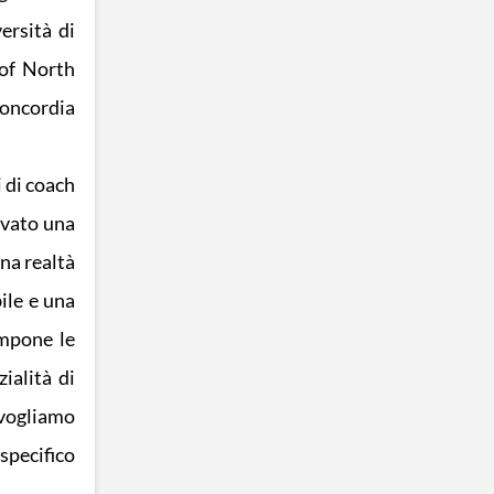
ersità di
 of North
Concordia
 di coach
ovato una
una realtà
ile e una
impone le
ialità di
 vogliamo
 specifico