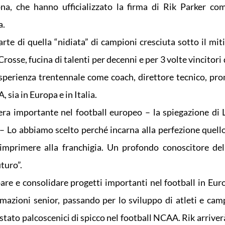
a, che hanno ufficializzato la firma di Rik Parker c
a.
te di quella “nidiata” di campioni cresciuta sotto il mit
osse, fucina di talenti per decenni e per 3 volte vincitori 
esperienza trentennale come coach, direttore tecnico, pr
 sia in Europa e in Italia.
iera importante nel football europeo – la spiegazione di
 Lo abbiamo scelto perché incarna alla perfezione quello
 imprimere alla franchigia. Un profondo conoscitore del
turo”.
pare e consolidare progetti importanti nel football in Euro
rmazioni senior, passando per lo sviluppo di atleti e cam
tato palcoscenici di spicco nel football NCAA. Rik arriverà