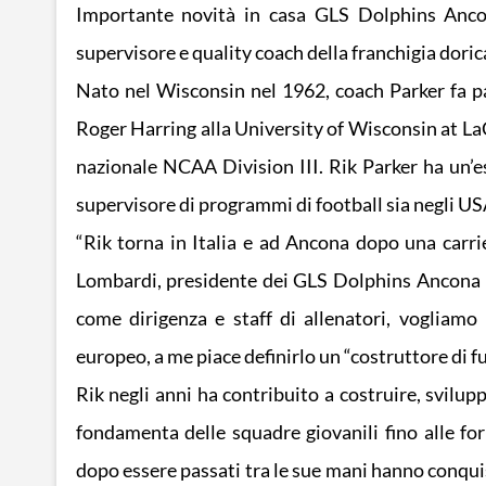
Importante novità in casa GLS Dolphins Ancon
supervisore e quality coach della franchigia doric
Nato nel Wisconsin nel 1962, coach Parker fa par
Roger Harring alla University of Wisconsin at LaCr
nazionale NCAA Division III. Rik Parker ha un’
supervisore di programmi di football sia negli USA,
“Rik torna in Italia e ad Ancona dopo una carr
Lombardi, presidente dei GLS Dolphins Ancona –
come dirigenza e staff di allenatori, vogliamo
europeo, a me piace definirlo un “costruttore di fu
Rik negli anni ha contribuito a costruire, svilup
fondamenta delle squadre giovanili fino alle fo
dopo essere passati tra le sue mani hanno conquis