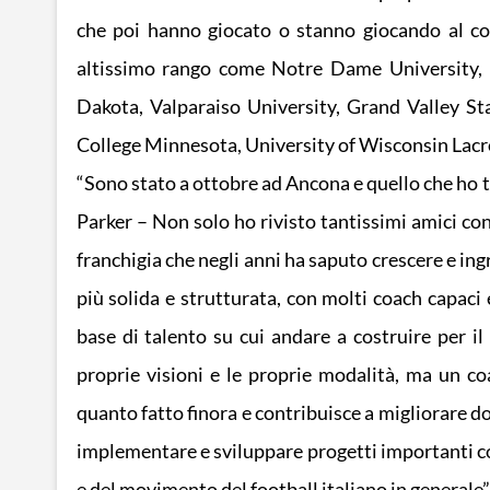
che poi hanno giocato o stanno giocando al col
altissimo rango come Notre Dame University, 
Dakota, Valparaiso University, Grand Valley S
College Minnesota, University of Wisconsin Lacr
“Sono stato a ottobre ad Ancona e quello che ho t
Parker – Non solo ho rivisto tantissimi amici con
franchigia che negli anni ha saputo crescere e ingr
più solida e strutturata, con molti coach capaci
base di talento su cui andare a costruire per i
proprie visioni e le proprie modalità, ma un coac
quanto fatto finora e contribuisce a migliorare d
implementare e sviluppare progetti importanti con 
e del movimento del football italiano in generale”