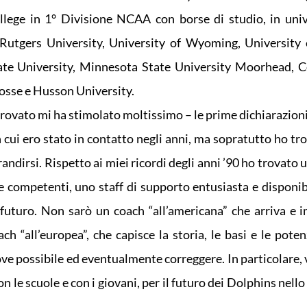
lege in 1° Divisione NCAA con borse di studio, in univ
Rutgers University, University of Wyoming, University
tate University, Minnesota State University Moorhead, 
osse e Husson University.
rovato mi ha stimolato moltissimo – le prime dichiarazioni
 cui ero stato in contatto negli anni, ma sopratutto ho tr
andirsi. Rispetto ai miei ricordi degli anni ’90 ho trovato 
 e competenti, uno staff di supporto entusiasta e disponib
l futuro. Non sarò un coach “all’americana” che arriva e 
h “all’europea”, che capisce la storia, le basi e le potenz
ove possibile ed eventualmente correggere. In particolare,
le scuole e con i giovani, per il futuro dei Dolphins nello
.